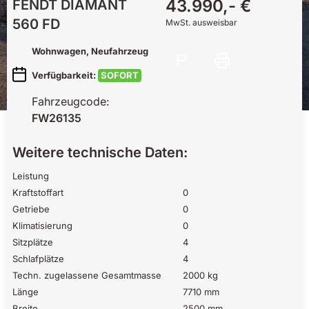
43.990,- €
FENDT
DIAMANT
560 FD
MwSt. ausweisbar
Wohnwagen
, Neufahrzeug
Verfügbarkeit:
SOFORT
Fahrzeugcode:
FW26135
Weitere technische Daten:
Leistung
Kraftstoffart
0
Getriebe
0
Klimatisierung
0
Sitzplätze
4
Schlafplätze
4
Techn. zugelassene Gesamtmasse
2000 kg
Länge
7710 mm
Breite
2500 mm