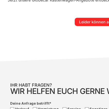
Jetzt unsere Globecar Kastenwagen-Angebote entdecke
Leider können a
IHR HABT FRAGEN?
WIR HELFEN EUCH GERNE 
Deine Anfrage betrifft
*
Verkauf
Vermietung
Service
Sonstiges