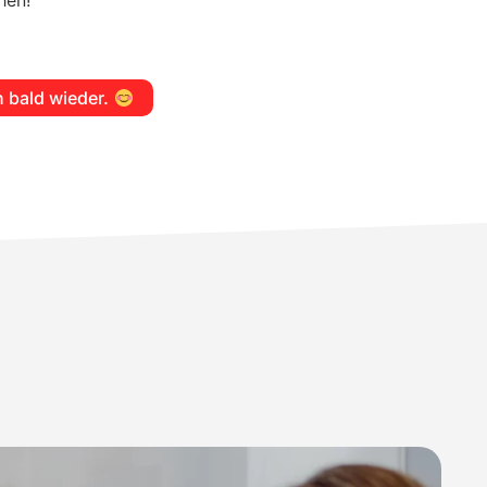
hen!
 bald wieder.