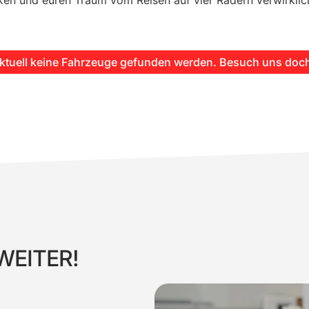
n und euren Traum vom Reisen auf vier Rädern verwirklic
ktuell keine Fahrzeuge gefunden werden. Besuch uns doch
WEITER!