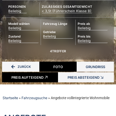
PERSONEN
ZULÄSSIGES GESAMTGEWICHT
Modell wählen
Fahrzeug Länge
Preis ab
Getriebe
Zustand
Preis bis
4
TREFFER
ZURÜCK
FOTO
GRUNDRISS
PREIS AUFTEIGEND
PREIS ABSTEIGEND
Startseite
»
Fahrzeugsuche
»
Angebote vollintegrierte Wohnmobile