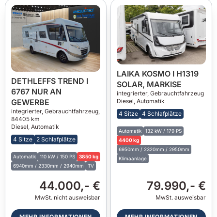
LAIKA KOSMO I H1319
DETHLEFFS TREND I
SOLAR, MARKISE
6767 NUR AN
integrierter,
Gebrauchtfahrzeug
Diesel, Automatik
GEWERBE
integrierter,
Gebrauchtfahrzeug
,
4 Sitze
4 Schlafplätze
84405 km
Diesel, Automatik
Automatik
132 kW / 179 PS
4 Sitze
2 Schlafplätze
4400 kg
6950mm / 2320mm / 2950mm
Automatik
110 kW / 150 PS
3850 kg
Klimaanlage
6940mm / 2330mm / 2940mm
TV
44.000,- €
79.990,- €
MwSt. nicht ausweisbar
MwSt. ausweisbar
MEHR INFORMATIONEN
MEHR INFORMATIONEN