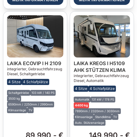
LAIKA ECOVIP I H 2109
LAIKA KREOS I H5109
integrierter,
Gebrauchtfahrzeug
AHK STÜTZEN KLIMA
Diesel, Schaltgetriebe
integrierter,
Gebrauchtfahrzeug
Diesel, Automatik
4 Sitze
4 Schlafplätze
4 Sitze
4 Schlafplätze
Schaltgetriebe
103 kW / 140 PS
3500 kg
Automatik
131 kW / 178 PS
6590mm / 2250mm / 2990mm
4400 kg
Klimaanlage
TV
7890mm / 2320mm / 3030mm
Klimaanlage
Standklima
TV
Auto. Stützenanlage
89.990,- €
149.990,- €