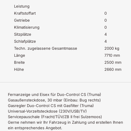
Leistung
Kraftstoffart
0
Getriebe
0
Klimatisierung
0
Sitzplätze
4
Schlafplätze
4
Techn. zugelassene Gesamtmasse
2000 kg
Länge
7710 mm
Breite
2500 mm
Höhe
2660 mm
Fernanzeige und Eisex für Duo-Control CS (Truma)
Gasaußensteckdose, 30 mbar (Einbau: Bug rechts)
Gasregler Duo-Control CS mit Gasfilter (Truma)
Universal-Vorzeltsteckdose (230V/USB/TV)
Servicepauschale (Fracht/TÜV/ZB II frei Sulzemoos)
Gerne nehmen wir Ihr Fahrzeug in Zahlung und erstellen Ihnen
ein entsprechendes Angebot.