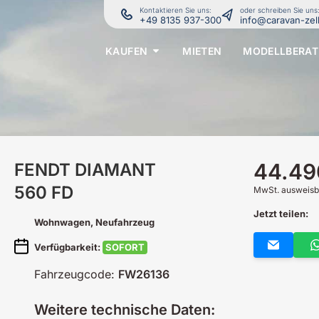
Kontaktieren Sie uns:
oder schreiben Sie uns
+49 8135 937-300
info@caravan-zel
KAUFEN
MIETEN
MODELLBERA
44.49
FENDT
DIAMANT
560 FD
MwSt. ausweisb
Jetzt teilen:
Wohnwagen
, Neufahrzeug
Verfügbarkeit:
SOFORT
Fahrzeugcode:
FW26136
Weitere technische Daten: