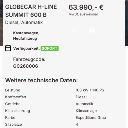
63.990,- €
GLOBECAR
H-LINE
SUMMIT 600 B
MwSt. ausweisbar
Diesel, Automatik
Kastenwagen
,
Neufahrzeug
Verfügbarkeit:
SOFORT
Fahrzeugcode:
GC260006
Weitere technische Daten:
Leistung
103 kW / 140 PS
Kraftstoffart
Diesel
Getriebe
Automatik
Klimatisierung
Klimaanlage
Farbe
Expeditions Grau
Sitzplätze
4