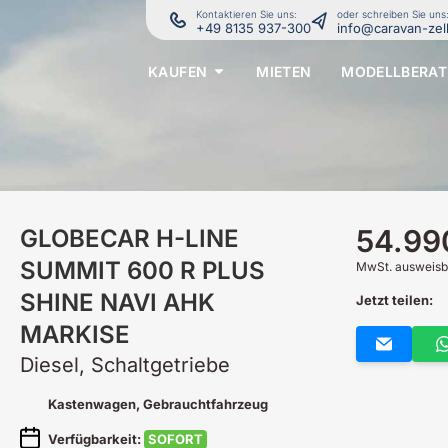
Kontaktieren Sie uns:
oder schreiben Sie uns
+49 8135 937-300
info@caravan-zel
KAUFEN
MIETEN
MODELLBERA
54.99
GLOBECAR
H-LINE
SUMMIT 600 R PLUS
MwSt. ausweisb
SHINE NAVI AHK
Jetzt teilen:
MARKISE
Diesel, Schaltgetriebe
Kastenwagen
, Gebrauchtfahrzeug
Verfügbarkeit:
SOFORT